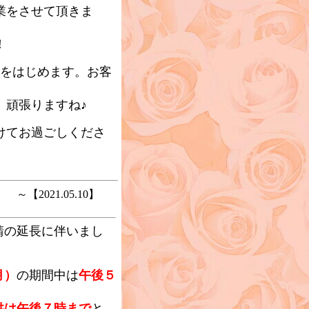
業をさせて頂きま
！
）をはじめます。お客
、頑張りますね♪
けてお過ごしくださ
【2021.05.10】
の延長に伴いまし
。
月）
の期間中は
午後５
供は午後７時まで
と