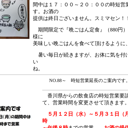
間中は１７：００～２０：００の時短営
す。お酒の
提供は終日ございません。スミマセン！
期間限定で『晩ごはん定食』（880円
様に
美味しい晩ごはんを食べて頂けるように
暑い毎日が続きますが、お体に気を付
い
ね。
NO.88～ 時短営業延長のご案内です。 ～
香川県からの飲食店の時短営業要請
て、営業時間を変更させて頂きます
５月１２日（水）～５月３１日（
時
～午後８時
までの営業。
お酒の提