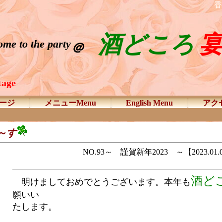
酒どころ
me to the party
＠
tage
ージ
メニューMenu
English Menu
アクセ
～す
NO.93～ 謹賀新年2023 ～【2023.01.
酒ど
明けましておめでとうございます。本年も
願いい
たします。