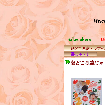
Welco
Sakedokoro
U
酒どころ宴トップペ
宴にゅ～す
酒どころ宴にゅ