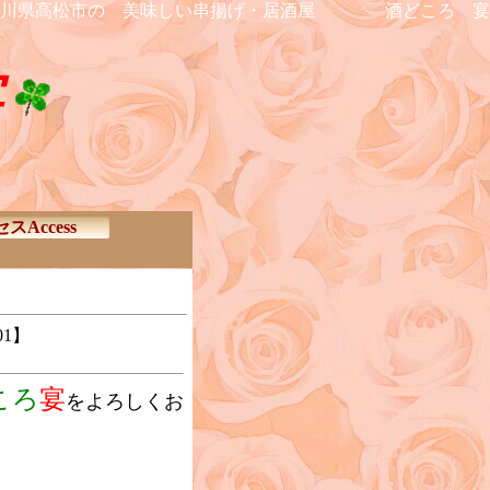
香川県高松市の 美味しい串揚げ・居酒屋 酒どころ 宴
宴
スAccess
01】
ころ
宴
をよろしくお