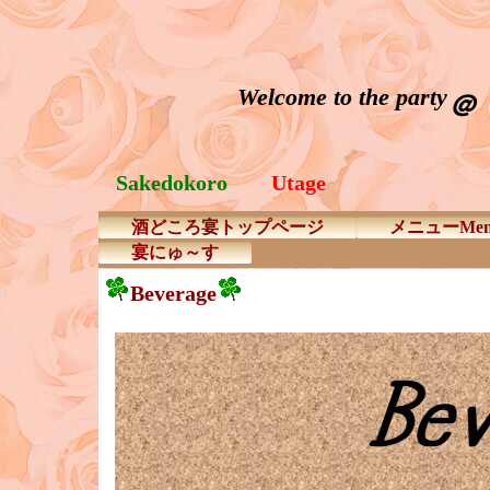
Welcome to the party
＠
Sakedokoro
Utage
酒どころ宴トップページ
メニューMen
宴にゅ～す
Beverage