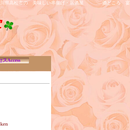
香川県高松市の 美味しい串揚げ・居酒屋 酒どころ 宴
宴
スAccess
en