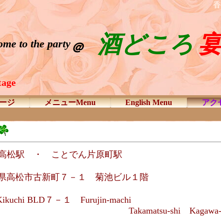
酒どころ
me to the party
＠
tage
ージ
メニューMenu
English Menu
アクセ
R高松駅 ・ ことでん片原町駅
県高松市古新町７－１ 菊池ビル１階
ikuchi BLD７－１ Furujin-machi
tsu-shi Kagawa-k