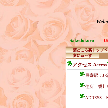
Welco
Sakedokoro
U
酒どころ宴トップペ
宴にゅ～す
アクセス Access
最寄駅：J
住所：香川
ADRESS：K
Takama